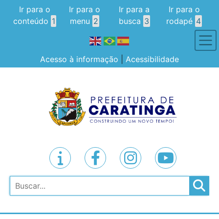
Ir para o
Ir para o
Ir para a
Ir para o
conteúdo
1
menu
2
busca
3
rodapé
4
Acesso à informação
|
Acessibilidade
Pesquisar