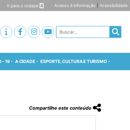
Acesso à informação
|
Acessibilidade
Ir para o rodapé
4
Pesquisar
 - 19
A CIDADE
ESPORTE, CULTURA E TURISMO
Compartilhe este conteúdo