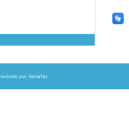
volvido por VersaTec