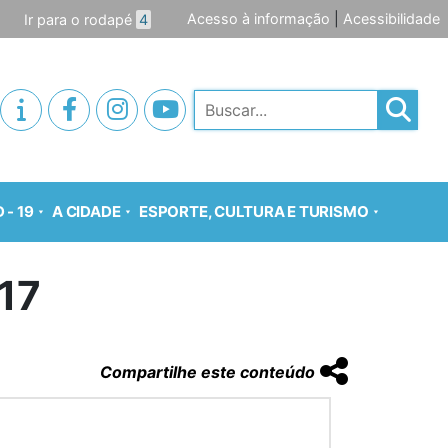
Acesso à informação
|
Acessibilidade
Ir para o rodapé
4
Pesquisar
 - 19
A CIDADE
ESPORTE, CULTURA E TURISMO
17
Compartilhe este conteúdo