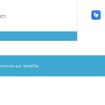
VCT.
volvido por VersaTec