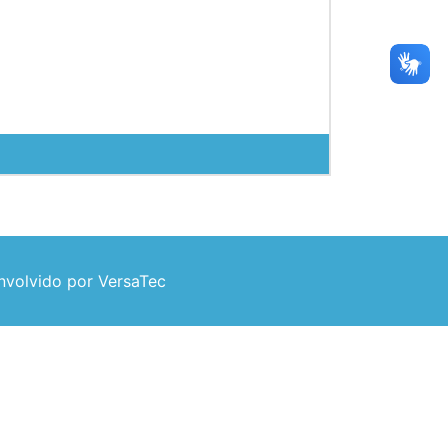
volvido por VersaTec