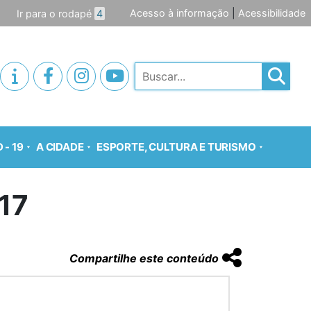
Acesso à informação
|
Acessibilidade
Ir para o rodapé
4
Pesquisar
 - 19
A CIDADE
ESPORTE, CULTURA E TURISMO
17
Compartilhe este conteúdo