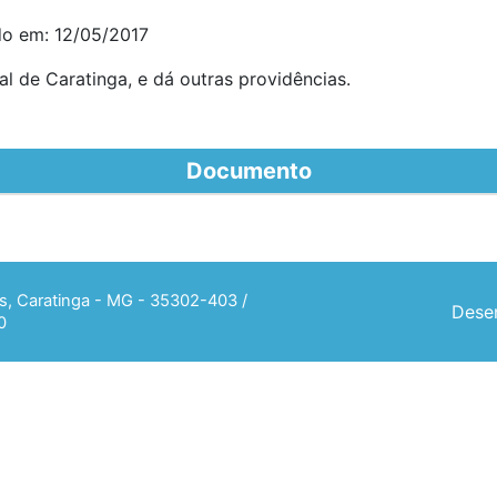
do em: 12/05/2017
l de Caratinga, e dá outras providências.
Documento
ias, Caratinga - MG - 35302-403 /
Desen
0