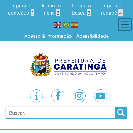
Ir para o
Ir para o
Ir para a
Ir para o
conteúdo
1
menu
2
busca
3
rodapé
4
Acesso à informação
|
Acessibilidade
Pesquisar