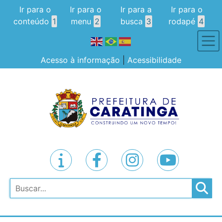
Ir para o
Ir para o
Ir para a
Ir para o
conteúdo
1
menu
2
busca
3
rodapé
4
Acesso à informação
|
Acessibilidade
Pesquisar