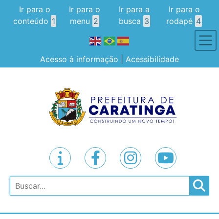
Ir para o
Ir para o
Ir para a
Ir para o
conteúdo
1
menu
2
busca
3
rodapé
4
Acesso à informação
|
Acessibilidade
Pesquisar