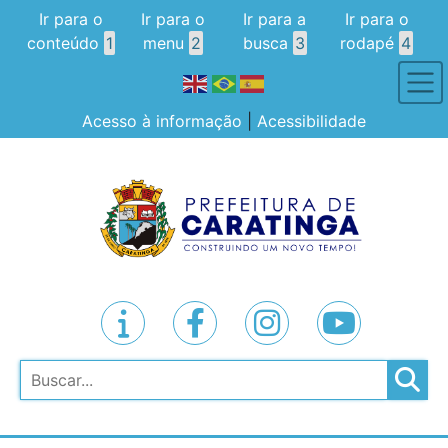
Ir para o
Ir para o
Ir para a
Ir para o
conteúdo
1
menu
2
busca
3
rodapé
4
Acesso à informação
|
Acessibilidade
Pesquisar