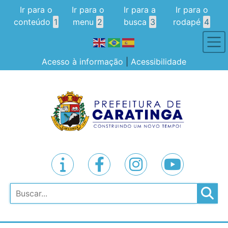
Ir para o
Ir para o
Ir para a
Ir para o
conteúdo
1
menu
2
busca
3
rodapé
4
Acesso à informação
|
Acessibilidade
Pesquisar