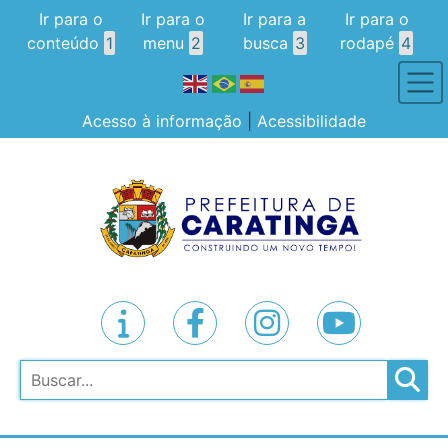
Ir para o
Ir para o
Ir para a
Ir para o
conteúdo
1
menu
2
busca
3
rodapé
4
Acesso à informação
|
Acessibilidade
Pesquisar