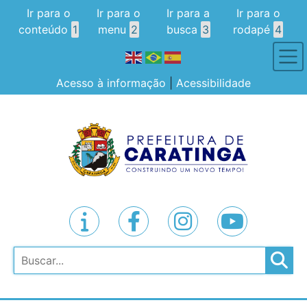
Ir para o
Ir para o
Ir para a
Ir para o
conteúdo
1
menu
2
busca
3
rodapé
4
Acesso à informação
|
Acessibilidade
Pesquisar