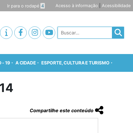
Acesso à informação
|
Acessibilidade
Ir para o rodapé
4
Pesquisar
 - 19
A CIDADE
ESPORTE, CULTURA E TURISMO
014
Compartilhe este conteúdo