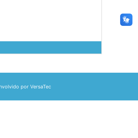
volvido por VersaTec