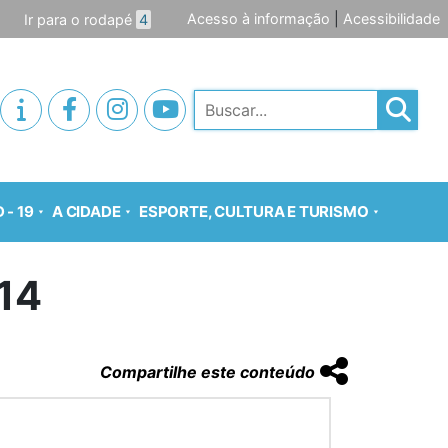
Acesso à informação
|
Acessibilidade
Ir para o rodapé
4
Pesquisar
 - 19
A CIDADE
ESPORTE, CULTURA E TURISMO
014
Compartilhe este conteúdo