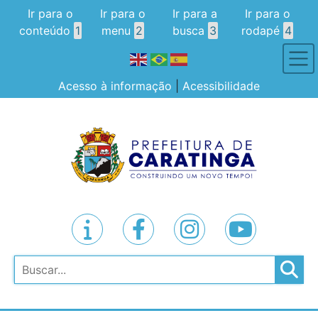
Ir para o
Ir para o
Ir para a
Ir para o
conteúdo
1
menu
2
busca
3
rodapé
4
Acesso à informação
|
Acessibilidade
Pesquisar