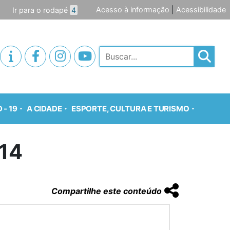
Acesso à informação
|
Acessibilidade
Ir para o rodapé
4
Pesquisar
 - 19
A CIDADE
ESPORTE, CULTURA E TURISMO
014
Compartilhe este conteúdo