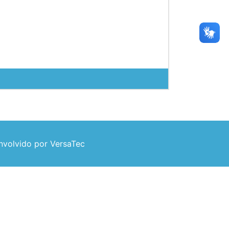
volvido por VersaTec