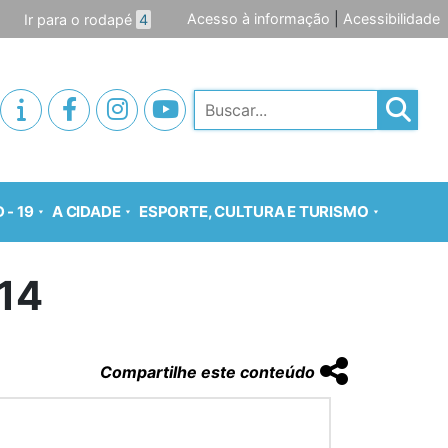
Acesso à informação
|
Acessibilidade
Ir para o rodapé
4
Pesquisar
 - 19
A CIDADE
ESPORTE, CULTURA E TURISMO
014
Compartilhe este conteúdo