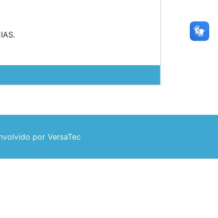
IAS.
volvido por VersaTec