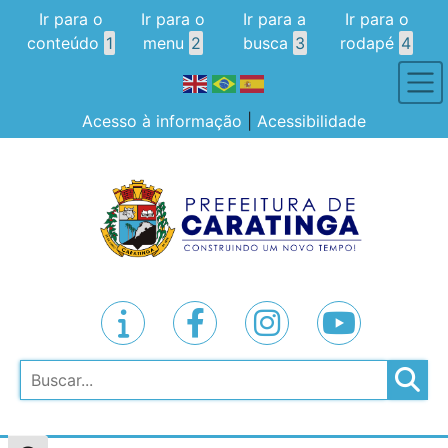
Ir para o
Ir para o
Ir para a
Ir para o
conteúdo
1
menu
2
busca
3
rodapé
4
Acesso à informação
|
Acessibilidade
Pesquisar