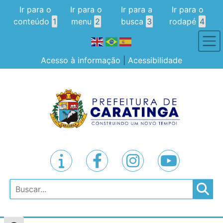
Ir para o
Ir para o
Ir para a
Ir para o
conteúdo
1
menu
2
busca
3
rodapé
4
Acesso à informação
|
Acessibilidade
Pesquisar