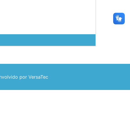
volvido por VersaTec