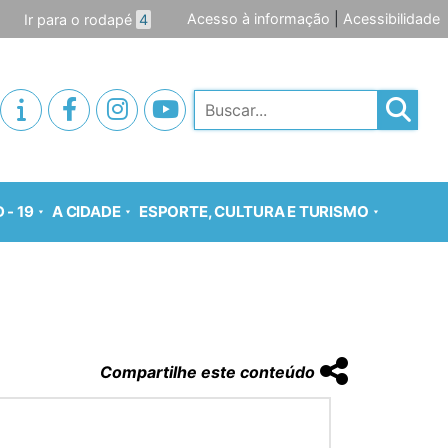
Acesso à informação
|
Acessibilidade
Ir para o rodapé
4
Pesquisar
 - 19
A CIDADE
ESPORTE, CULTURA E TURISMO
Compartilhe este conteúdo