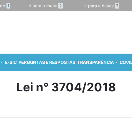
údo
1
Ir para o menu
2
Ir para a busca
3
E-SIC
PERGUNTAS E RESPOSTAS
TRANSPARÊNCIA
COVID
Lei n° 3704/2018