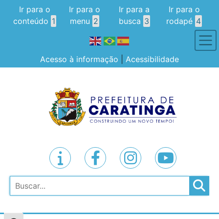
Ir para o
Ir para o
Ir para a
Ir para o
conteúdo
1
menu
2
busca
3
rodapé
4
Acesso à informação
|
Acessibilidade
Pesquisar