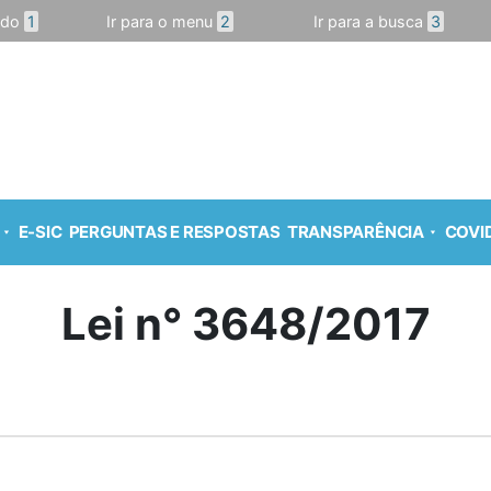
údo
1
Ir para o menu
2
Ir para a busca
3
E-SIC
PERGUNTAS E RESPOSTAS
TRANSPARÊNCIA
COVID
Lei n° 3648/2017