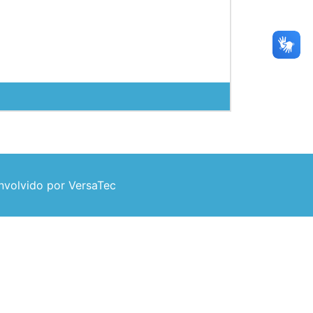
volvido por VersaTec