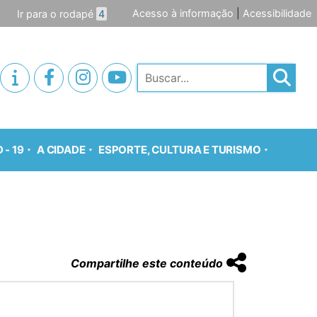
Acesso à informação
|
Acessibilidade
Ir para o rodapé
4
Pesquisar
 - 19
A CIDADE
ESPORTE, CULTURA E TURISMO
Compartilhe este conteúdo