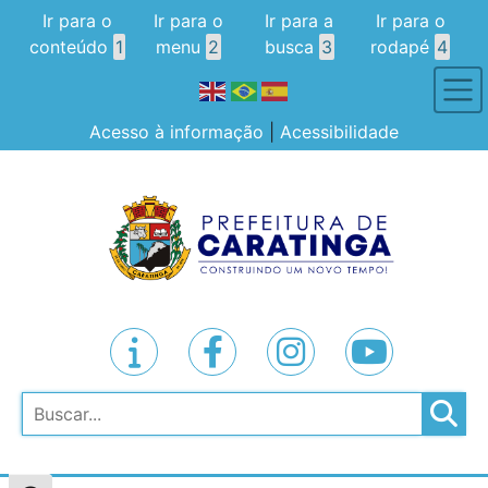
Ir para o
Ir para o
Ir para a
Ir para o
conteúdo
1
menu
2
busca
3
rodapé
4
Acesso à informação
|
Acessibilidade
Pesquisar