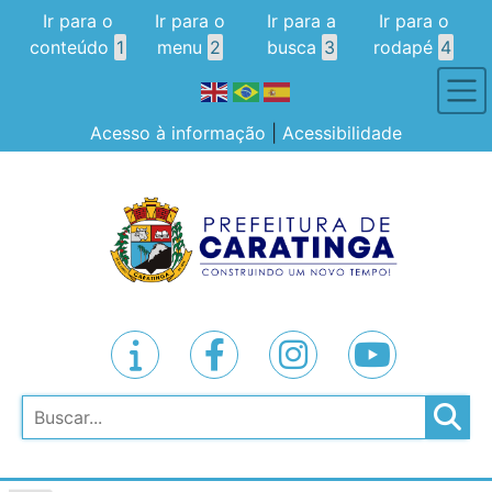
Ir para o
Ir para o
Ir para a
Ir para o
conteúdo
1
menu
2
busca
3
rodapé
4
Acesso à informação
|
Acessibilidade
Pesquisar