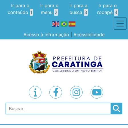
Ir para o
Ir para o
Ir para a
Ir para o
conteúdo
1
menu
2
busca
3
rodapé
4
Acesso à informação
|
Acessibilidade
Pesquisar