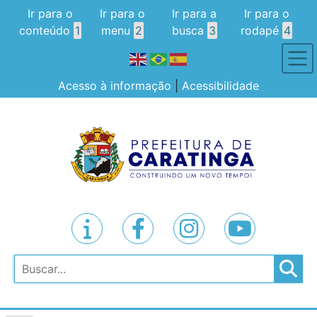
Ir para o
Ir para o
Ir para a
Ir para o
conteúdo
1
menu
2
busca
3
rodapé
4
Acesso à informação
|
Acessibilidade
Pesquisar