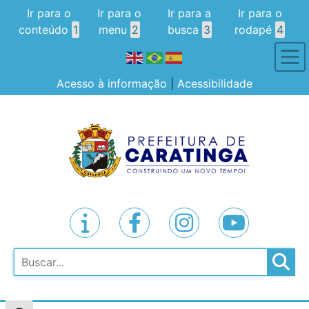
Ir para o
Ir para o
Ir para a
Ir para o
conteúdo
1
menu
2
busca
3
rodapé
4
Acesso à informação
|
Acessibilidade
Pesquisar