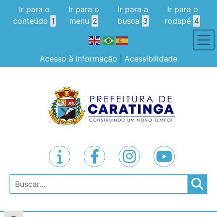
Ir para o
Ir para o
Ir para a
Ir para o
conteúdo
1
menu
2
busca
3
rodapé
4
Acesso à informação
|
Acessibilidade
Pesquisar