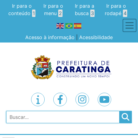
Ir para o
Ir para o
Ir para a
Ir para o
conteúdo
1
menu
2
busca
3
rodapé
4
Acesso à informação
|
Acessibilidade
Pesquisar