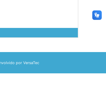
volvido por VersaTec