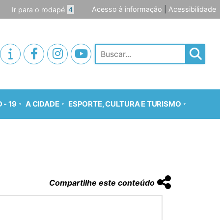
Acesso à informação
|
Acessibilidade
Ir para o rodapé
4
Pesquisar
 - 19
A CIDADE
ESPORTE, CULTURA E TURISMO
Compartilhe este conteúdo