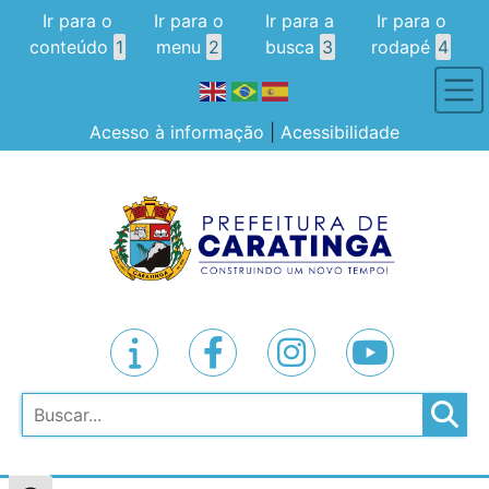
Ir para o
Ir para o
Ir para a
Ir para o
conteúdo
1
menu
2
busca
3
rodapé
4
Acesso à informação
|
Acessibilidade
Pesquisar