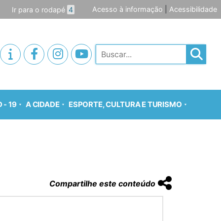
Acesso à informação
|
Acessibilidade
Ir para o rodapé
4
Pesquisar
 - 19
A CIDADE
ESPORTE, CULTURA E TURISMO
Compartilhe este conteúdo