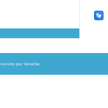
volvido por VersaTec