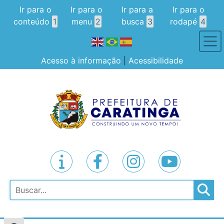
Ir para o
Ir para o
Ir para a
Ir para o
conteúdo
1
menu
2
busca
3
rodapé
4
Acesso à informação
|
Acessibilidade
Pesquisar