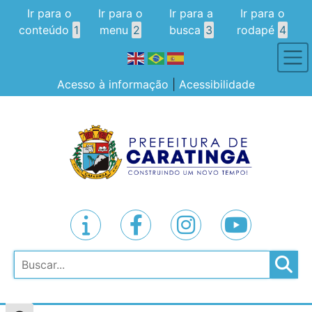
Ir para o
Ir para o
Ir para a
Ir para o
conteúdo
1
menu
2
busca
3
rodapé
4
Acesso à informação
|
Acessibilidade
Pesquisar