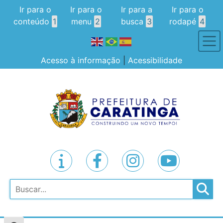
Ir para o
Ir para o
Ir para a
Ir para o
conteúdo
1
menu
2
busca
3
rodapé
4
Acesso à informação
|
Acessibilidade
Pesquisar