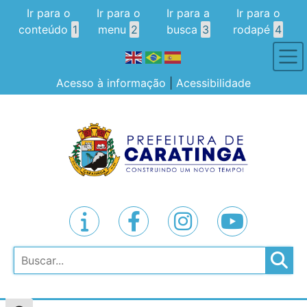
Ir para o
Ir para o
Ir para a
Ir para o
conteúdo
1
menu
2
busca
3
rodapé
4
Acesso à informação
|
Acessibilidade
Pesquisar