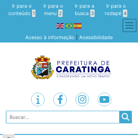
Ir para o
Ir para o
Ir para a
Ir para o
conteúdo
1
menu
2
busca
3
rodapé
4
Acesso à informação
|
Acessibilidade
Pesquisar