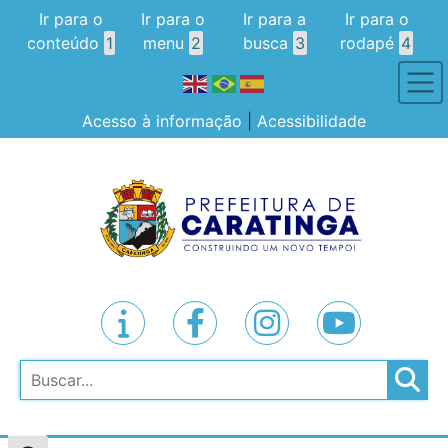
Ir para o
Ir para o
Ir para a
Ir para o
conteúdo
1
menu
2
busca
3
rodapé
4
Acesso à informação
|
Acessibilidade
Pesquisar