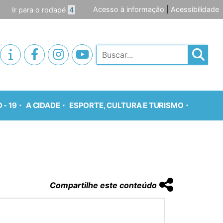
Acesso à informação
|
Acessibilidade
Ir para o rodapé
4
Pesquisar
 - 19
A CIDADE
ESPORTE, CULTURA E TURISMO
7
Compartilhe este conteúdo