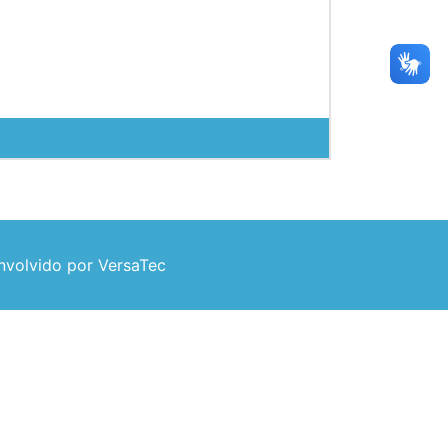
volvido por VersaTec