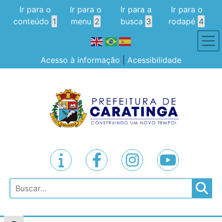
Ir para o
Ir para o
Ir para a
Ir para o
conteúdo
1
menu
2
busca
3
rodapé
4
Acesso à informação
|
Acessibilidade
Pesquisar