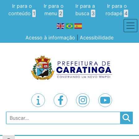
Ir para o
Ir para o
Ir para a
Ir para o
conteúdo
1
menu
2
busca
3
rodapé
4
Acesso à informação
|
Acessibilidade
Pesquisar