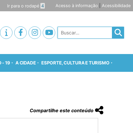
Acesso à informação
|
Acessibilidade
Ir para o rodapé
4
Pesquisar
 - 19
A CIDADE
ESPORTE, CULTURA E TURISMO
Compartilhe este conteúdo