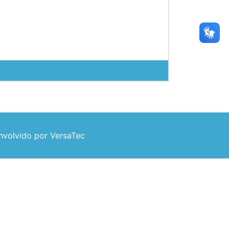
volvido por VersaTec