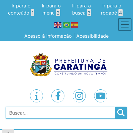
Ir para o
Ir para o
Ir para a
Ir para o
conteúdo
1
menu
2
busca
3
rodapé
4
Acesso à informação
|
Acessibilidade
Pesquisar