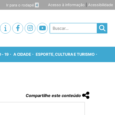
Acesso à informação
|
Acessibilidade
Ir para o rodapé
4
Pesquisar
 - 19
A CIDADE
ESPORTE, CULTURA E TURISMO
7
Compartilhe este conteúdo