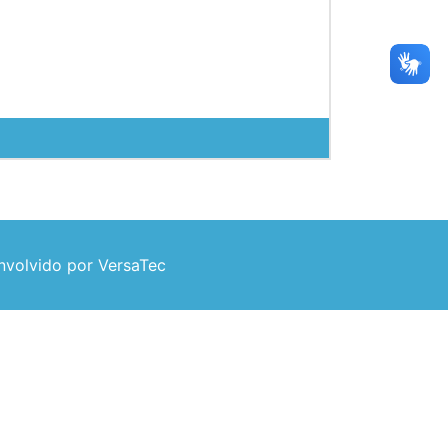
volvido por VersaTec