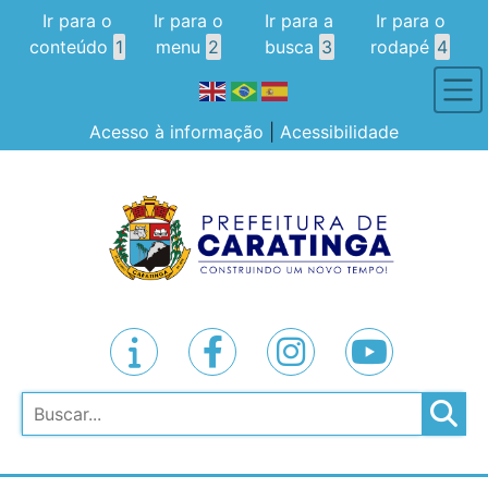
Ir para o
Ir para o
Ir para a
Ir para o
conteúdo
1
menu
2
busca
3
rodapé
4
Acesso à informação
|
Acessibilidade
Pesquisar