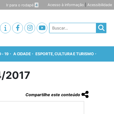
Acesso à informação
|
Acessibilidade
Ir para o rodapé
4
Pesquisar
 - 19
A CIDADE
ESPORTE, CULTURA E TURISMO
/2017
Compartilhe este conteúdo