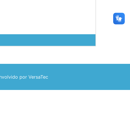
volvido por VersaTec