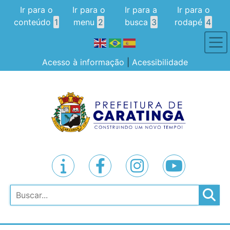
Ir para o
Ir para o
Ir para a
Ir para o
conteúdo
1
menu
2
busca
3
rodapé
4
Acesso à informação
|
Acessibilidade
Pesquisar