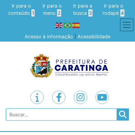
Ir para o
Ir para o
Ir para a
Ir para o
conteúdo
1
menu
2
busca
3
rodapé
4
Acesso à informação
|
Acessibilidade
Pesquisar