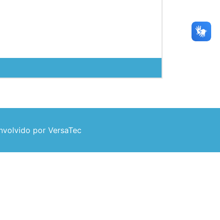
volvido por VersaTec