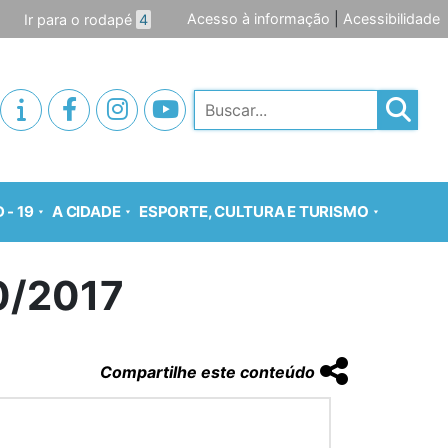
Acesso à informação
|
Acessibilidade
Ir para o rodapé
4
Pesquisar
 - 19
A CIDADE
ESPORTE, CULTURA E TURISMO
0/2017
Compartilhe este conteúdo