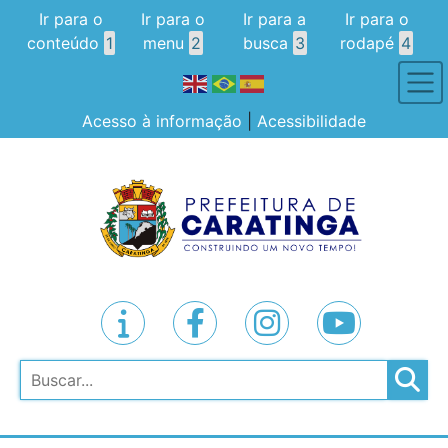
Ir para o
Ir para o
Ir para a
Ir para o
conteúdo
1
menu
2
busca
3
rodapé
4
Acesso à informação
|
Acessibilidade
Pesquisar