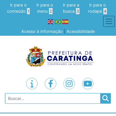
Ir para o
Ir para o
Ir para a
Ir para o
conteúdo
1
menu
2
busca
3
rodapé
4
Acesso à informação
|
Acessibilidade
Pesquisar