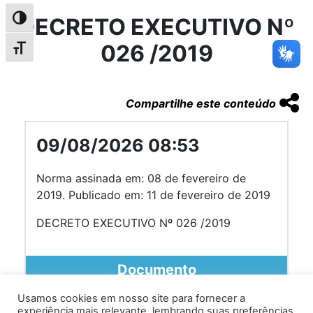
DECRETO EXECUTIVO Nº
Alternar alto contraste
026 /2019
Alternar tamanho da fonte
Compartilhe este conteúdo
09/08/2026 08:53
Norma assinada em: 08 de fevereiro de
2019. Publicado em: 11 de fevereiro de 2019
DECRETO EXECUTIVO Nº 026 /2019
Documento
Usamos cookies em nosso site para fornecer a
experiência mais relevante, lembrando suas preferências